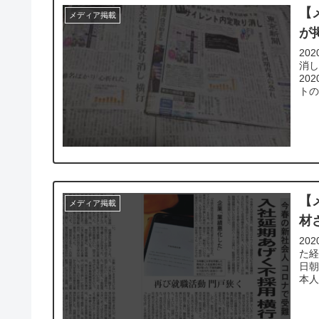
【
メディア掲載
が
20
消
20
トの
【
メディア掲載
材
20
た経
日
本人