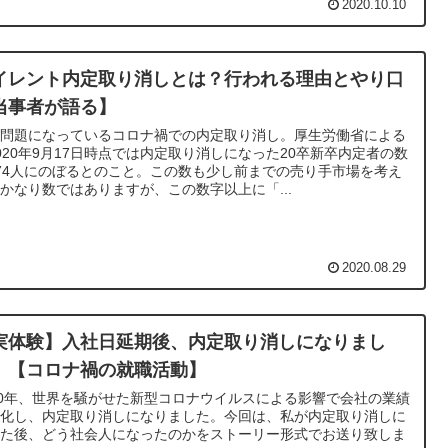
2020.10.10
イレント内定取り消しとは？行われる理由とやり口
当事者が語る】
今問題になっているコロナ禍での内定取り消し。厚生労働省による
020年9月17日時点では内定取り消しになった20卒新卒内定者の数
74人にのぼるとのこと。この数も少し前までの売り手市場を考え
かなり数ではありますが、この数字以上に「...
2020.08.29
実体験】入社日延期後、内定取り消しになりまし
。【コロナ禍の就職活動】
20年、世界を騒がせた新型コロナウイルスによる影響で会社の業績
悪化し、内定取り消しになりました。今回は、私が内定取り消しに
った後、どう社会人になったのかをストーリー形式でお送り致しま