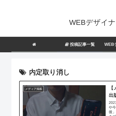
WEBデザイナ
投稿記事一覧
WEB
内定取り消し
【
メディア掲載
出
20
や
後