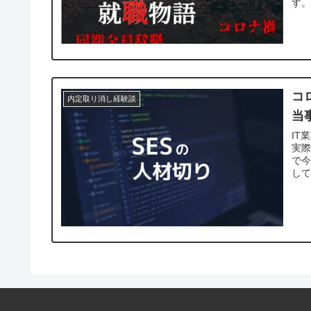
す
コ
内定取り消し経験談
当
IT
実際
で今
して