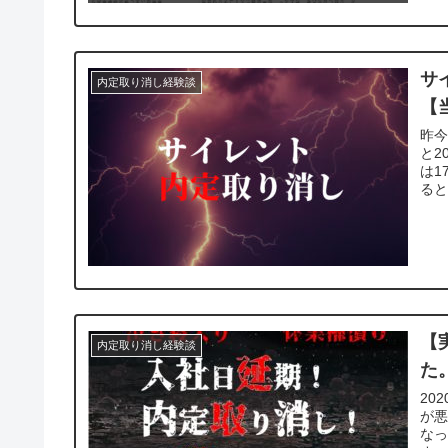
サ
内定取り消し経験談
【
昨
と2
は1
ると
【
内定取り消し経験談
た
20
が
な