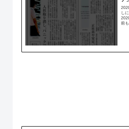
20
し
20
前も