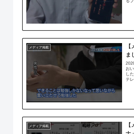
るブ
【
メディア掲載
ま
20
お
した
テレ
【
メディア掲載
ナ