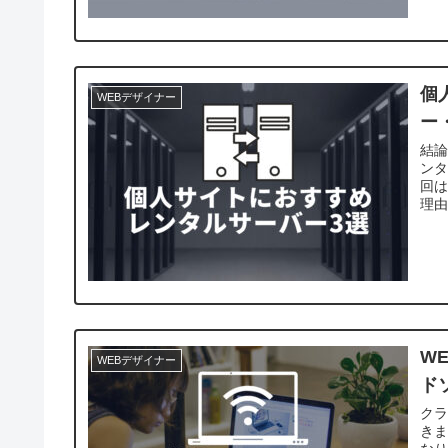
個
WEBデザイナー
ー
結
ン
回
理由
W
WEBデザイナー
ド
ク
きま