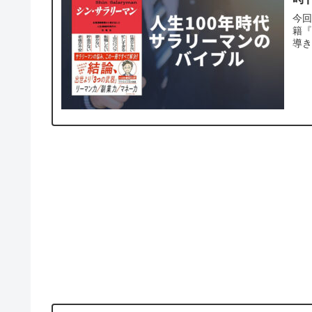
今回
籍『
導き