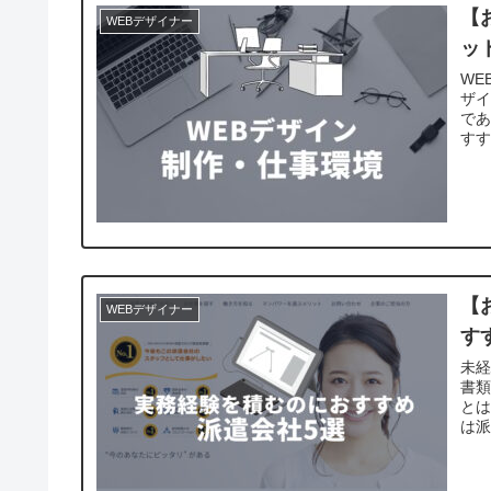
【
WEBデザイナー
ッ
WE
ザイ
であ
す
【
WEBデザイナー
す
未経
書類
と
は派
め