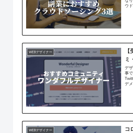
なり
ウ
【
WEBデザイナー
ミ
デ
事
Tw
デ
コ
WEBデザイナー