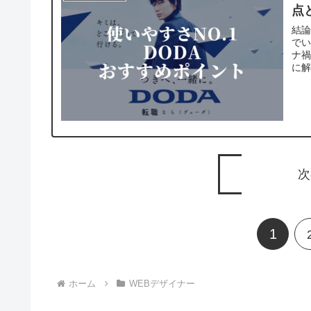
点
結論
で
ナ禍
に
次
1
ホーム
WEBデザイナー