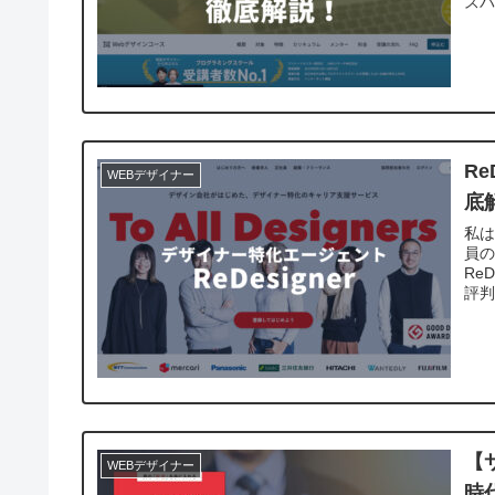
スパ
R
WEBデザイナー
底
私は
員の
Re
評
【
WEBデザイナー
時